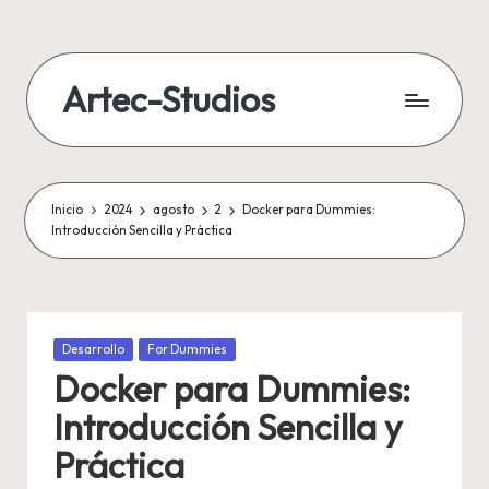
Artec-Studios
Inicio
2024
agosto
2
Docker para Dummies:
Introducción Sencilla y Práctica
Publicada
Desarrollo
For Dummies
en
Docker para Dummies:
Introducción Sencilla y
Práctica