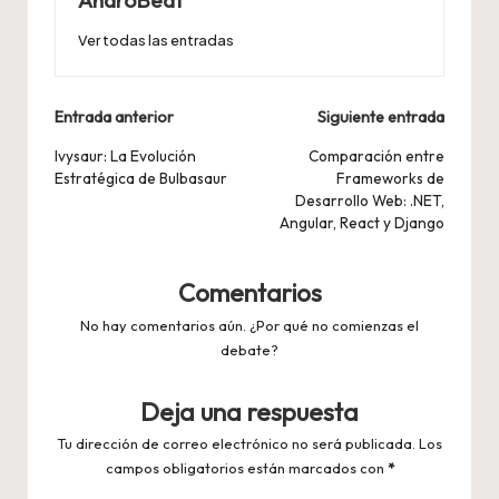
AndroBeat
Ver todas las entradas
Navegación
Entrada anterior
Siguiente entrada
de
Ivysaur: La Evolución
Comparación entre
Estratégica de Bulbasaur
Frameworks de
entradas
Desarrollo Web: .NET,
Angular, React y Django
Comentarios
No hay comentarios aún. ¿Por qué no comienzas el
debate?
Deja una respuesta
Tu dirección de correo electrónico no será publicada.
Los
campos obligatorios están marcados con
*