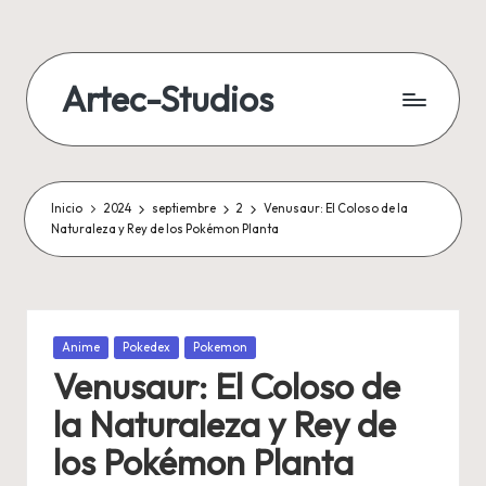
Artec-Studios
Inicio
2024
septiembre
2
Venusaur: El Coloso de la
Naturaleza y Rey de los Pokémon Planta
Publicada
Anime
Pokedex
Pokemon
en
Venusaur: El Coloso de
la Naturaleza y Rey de
los Pokémon Planta